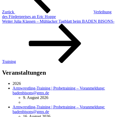
Zurück
Verleihung
des Förderpreises an Eric Hoppe
Nächster
Weiter
Julia Klassen – Mühlacker Tagblatt beim BADEN BISONS-
Beitrag
Training
Veranstaltungen
2026
Armwrestling-Training | Probetraining – Voranmeldung:
badenbisons@gmx.de
9. August 2026
Armwrestling-Training | Probetraining – Voranmeldung:
badenbisons@gmx.de
16. August 2026