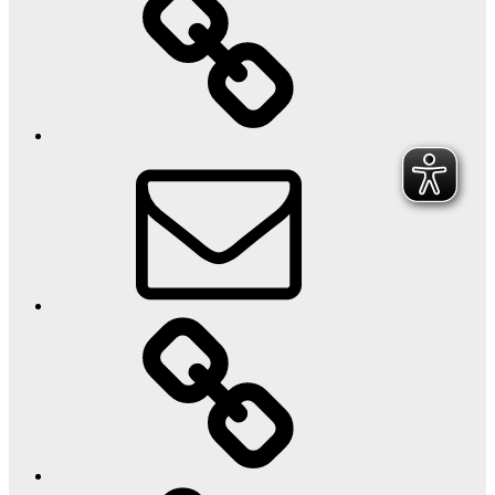
E-
Mail
www.armpower.de