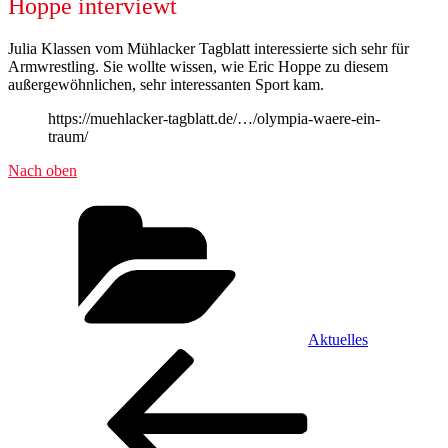
Hoppe interviewt
Julia Klassen vom Mühlacker Tagblatt interessierte sich sehr für
Armwrestling
. Sie wollte wissen, wie Eric Hoppe zu diesem
außergewöhnlichen, sehr interessanten Sport kam.
https://muehlacker-tagblatt.de/…/olympia-waere-ein-
traum/
Nach oben
Kategorien
Aktuelles
Beitragsnavigation
Vorheriger
Beitrag