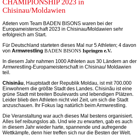
CHAMIPIONSHIP 2023 in
Chisinau/Moldawien
Atleten vom Team
BADEN BISONS
waren bei der
Europameisterschaft 2023 in Chisinau/Moldawien sehr
erfolgreich am Start.
Für Deutschland starteten dieses Mal nur 5 Athleten; 4 davon
von
Armwrestling
BADEN BISONS
Ispringen e.V.
In diesem Jahr nahmen 1000 Athleten aus 30 Ländern an der
Armwrestling-Europameisterschaft in Chisinau/ Moldawien
teil.
Chisinău
, Hauptstadt der Republik Moldau, ist mit 700.000
Einwohnern die größte Stadt des Landes. Chisinãu ist eine
grüne Stadt mit breiten Boulevards und lebendigen Plätzen.
Leider blieb den Athleten nicht viel Zeit, um sich die Stadt
anzuschauen. Ihr Fokus lag natürlich beim Armwrestling.
Die Veranstaltung war auch dieses Mal bestens organisiert.
Alles lief reibungslos ab. Und wie zu erwarten, gab es auch
in diesem Jahr wieder harte, spannende und aufregende
Wettkämpfe, denn hier treffen sich nur die Besten der Welt.