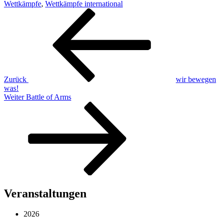
Wettkämpfe
,
Wettkämpfe international
Beitragsnavigation
Vorheriger
Beitrag
Zurück
wir bewegen
was!
Nächster
Weiter
Battle of Arms
Beitrag
Veranstaltungen
2026