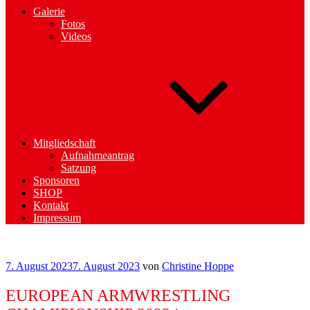
Galerie
Fotos
Videos
Mitgliedschaft
Aufnahmeantrag
Satzung
Sponsoren
SHOP
Kontakt
Impressum
Veröffentlicht
7. August 2023
7. August 2023
von
Christine Hoppe
am
EUROPEAN ARMWRESTLING