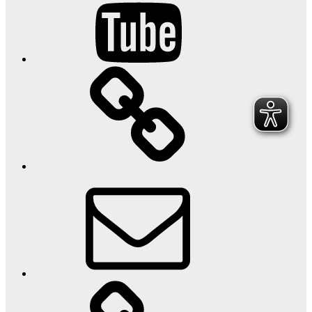
TikTok
E-
Mail
www.armpower.de